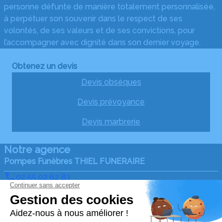
personne défunte de manière totalement personnalisée,
à perpétuer son souvenir dans le respect de ses
volontés, de ses valeurs et de ses convictions, pour
l’accompagner avec dignité dans son dernier voyage.
Obtenez un devis
Devis obsèques
Devis prévoyance
Devis marbrerie
Notre agence
Pompes Funèbres THIEL FUNERAIRE
02 55 02 62 83
thieldetoc@orange.fr
2, Rue Korrigans – 35380 – Plélan-le-Grand
4.6/5 – 109 avis