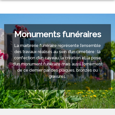
Aller
au
NOS SERVICES
contenu
NOTRE AGENCE
ORGANISER DES OBSÈQUES
NOTRE CHAMBRE FUNÉRAIRE
Monuments funéraires
PRÉVOIR SES OBSÈQUES
CARTE DE REMERCIEMENT
La marbrerie funéraire représente l’ensemble
ESPACES HOMMAGES
SERVICES AUX FAMILLES
des travaux réalisés au sein d’un cimetière : la
confection d’un caveau, la création et la pose
MONUMENTS FUNÉRAIRES
d’un monument funéraire mais aussi l’ornement
de ce dernier par des plaques, bronzes ou
gravures.