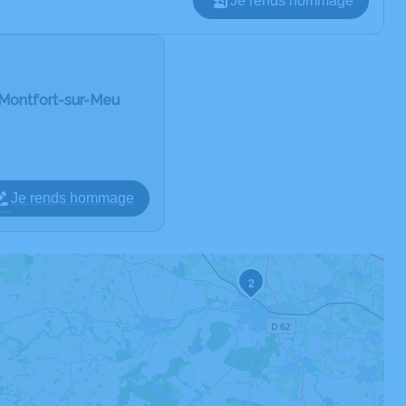
Je rends hommage
Montfort-sur-Meu
Je rends hommage
2