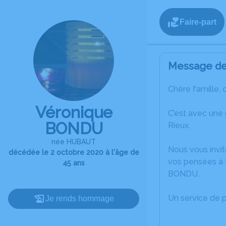
Faire-part
Message de 
Chère famille, 
Véronique
C’est avec une
BONDU
Rieux.
née HUBAUT
Nous vous invit
décédée le 2 octobre 2020 à l'âge de
vos pensées à 
45 ans
BONDU.
Un service de 
Je rends hommage