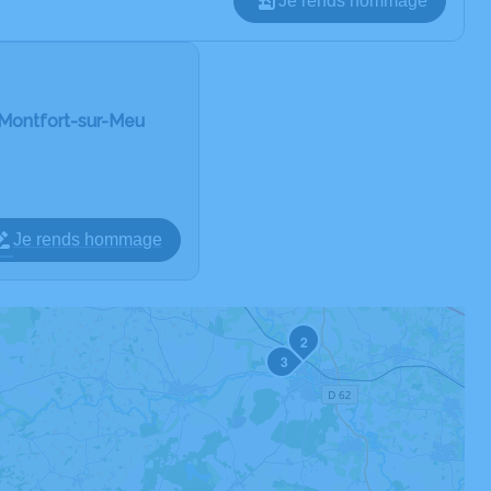
Je rends hommage
Montfort-sur-Meu
Je rends hommage
2
3