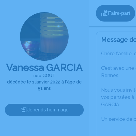
Faire-part
Message de 
Chère famille, 
Vanessa GARCIA
C’est avec une
Rennes.
née GOÜT
décédée le 1 janvier 2022 à l'âge de
51 ans
Nous vous invit
vos pensées à 
GARCIA.
Je rends hommage
Un service de 