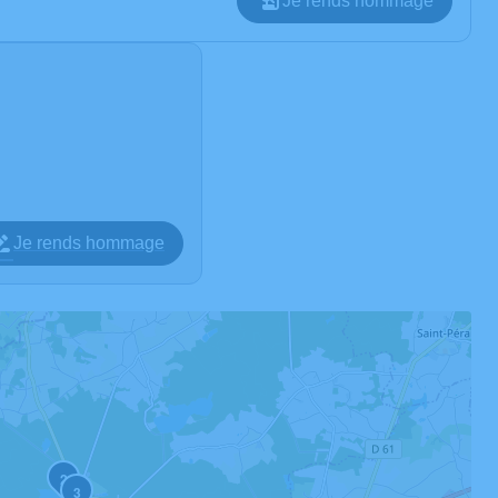
Je rends hommage
Je rends hommage
2
3