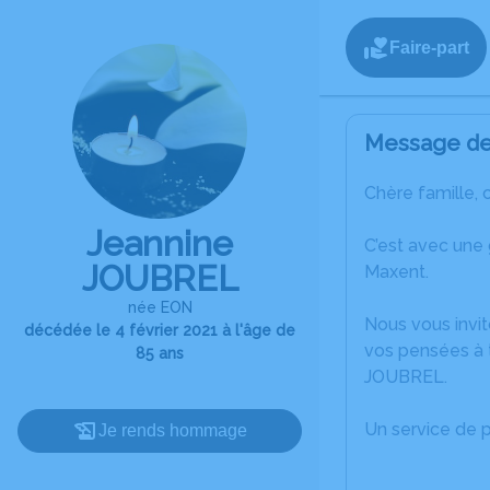
Faire-part
Message de 
Chère famille, 
Jeannine
C’est avec une
JOUBREL
Maxent.
née EON
Nous vous invit
décédée le 4 février 2021 à l'âge de
vos pensées à 
85 ans
JOUBREL.
Un service de 
Je rends hommage