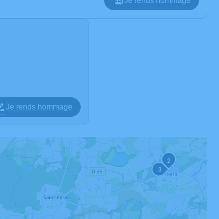
Je rends hommage
Je rends hommage
2
3