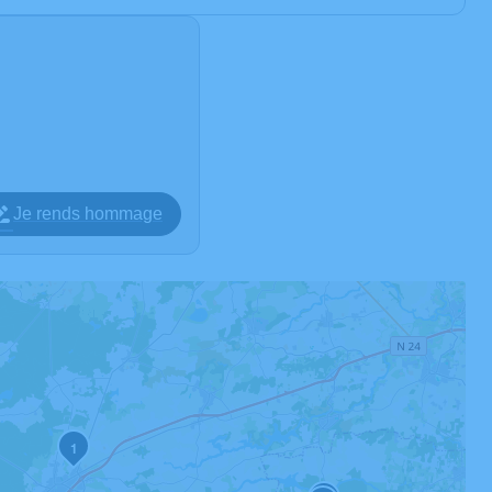
Je rends hommage
1