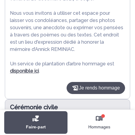
Nous vous invitons à utiliser cet espace pour
laisser vos condoléances, partager des photos
souvenirs, une anecdote ou exprimer vos pensées
à travers des poèmes ou des textes. Cet endroit
est un lieu d'expression dédié à honorer la
mémoire d’Annick REMINIAC.
Un service de plantation d’arbre hommage est
disponible ici
.
Je rends hommage
Cérémonie civile
jeudi 26 décembre 2024 à 14h00
0
Crématorium d'Allaire
Faire-part
Hommages
1 Rue Ampère